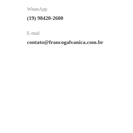
WhatsApp
(19) 98420-2600
E-mail
contato@francogalvanica.com.br
A Franco Galvânica é uma empresa especializada
em galvanização de semi joias e bijuterias, iniciou
suas atividades em 2000 visando construir a sua
história no mercado de galvanoplastia, de forma