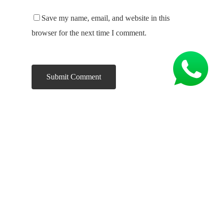
Save my name, email, and website in this
browser for the next time I comment.
A Franco Galvânica é uma empresa especializada
em galvanização de semi joias e bijuterias, iniciou
suas atividades em 2000 visando construir a sua
história no mercado de galvanoplastia, de forma