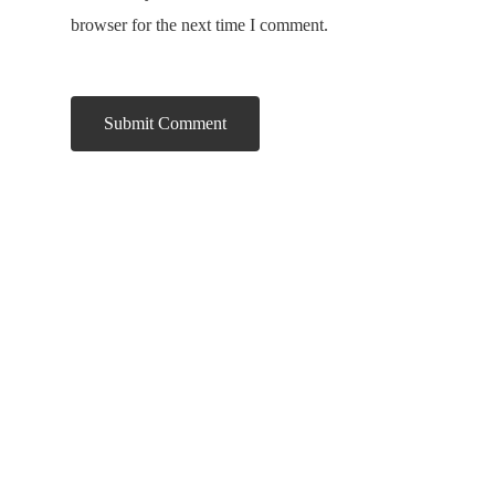
browser for the next time I comment.
A Franco Galvânica é uma empresa especializada
em galvanização de semi joias e bijuterias, iniciou
suas atividades em 2000 visando construir a sua
história no mercado de galvanoplastia, de forma
sólida, confiável e duradoura.